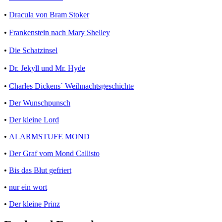
•
Dracula von Bram Stoker
•
Frankenstein nach Mary Shelley
•
Die Schatzinsel
•
Dr. Jekyll und Mr. Hyde
•
Charles Dickens´ Weihnachtsgeschichte
•
Der Wunschpunsch
•
Der kleine Lord
•
ALARMSTUFE MOND
•
Der Graf vom Mond Callisto
•
Bis das Blut gefriert
•
nur ein wort
•
Der kleine Prinz