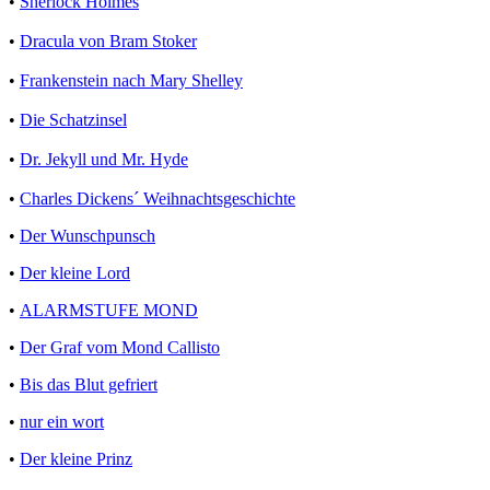
•
Sherlock Holmes
•
Dracula von Bram Stoker
•
Frankenstein nach Mary Shelley
•
Die Schatzinsel
•
Dr. Jekyll und Mr. Hyde
•
Charles Dickens´ Weihnachtsgeschichte
•
Der Wunschpunsch
•
Der kleine Lord
•
ALARMSTUFE MOND
•
Der Graf vom Mond Callisto
•
Bis das Blut gefriert
•
nur ein wort
•
Der kleine Prinz