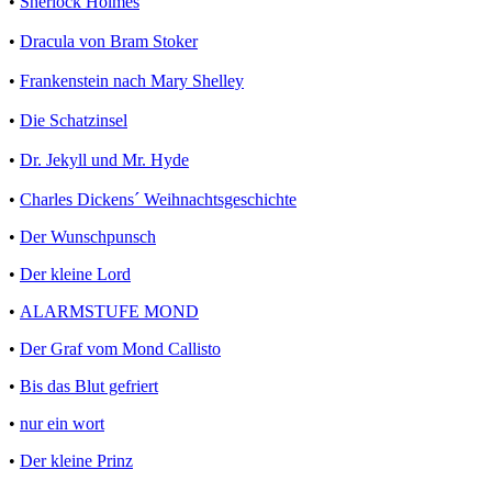
•
Sherlock Holmes
•
Dracula von Bram Stoker
•
Frankenstein nach Mary Shelley
•
Die Schatzinsel
•
Dr. Jekyll und Mr. Hyde
•
Charles Dickens´ Weihnachtsgeschichte
•
Der Wunschpunsch
•
Der kleine Lord
•
ALARMSTUFE MOND
•
Der Graf vom Mond Callisto
•
Bis das Blut gefriert
•
nur ein wort
•
Der kleine Prinz