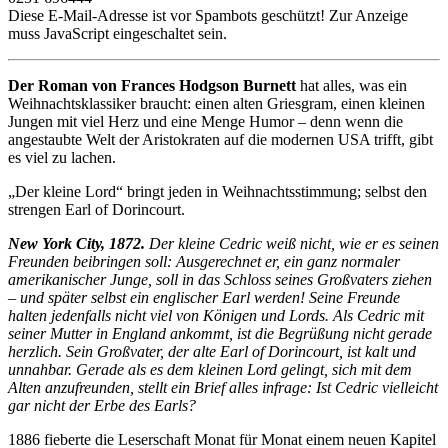
Diese E-Mail-Adresse ist vor Spambots geschützt! Zur Anzeige
muss JavaScript eingeschaltet sein.
Der Roman von Frances Hodgson Burnett
hat alles, was ein
Weihnachtsklassiker braucht: einen alten Griesgram, einen kleinen
Jungen mit viel Herz und eine Menge Humor – denn wenn die
angestaubte Welt der Aristokraten auf die modernen USA trifft, gibt
es viel zu lachen.
„Der kleine Lord“ bringt jeden in Weihnachtsstimmung; selbst den
strengen Earl of Dorincourt.
New York City, 1872.
Der kleine Cedric weiß nicht, wie er es seinen
Freunden beibringen soll: Ausgerechnet er, ein ganz normaler
amerikanischer Junge, soll in das Schloss seines Großvaters ziehen
– und später selbst ein englischer Earl werden! Seine Freunde
halten jedenfalls nicht viel von Königen und Lords. Als Cedric mit
seiner Mutter in England ankommt, ist die Begrüßung nicht gerade
herzlich. Sein Großvater, der alte Earl of Dorincourt, ist kalt und
unnahbar. Gerade als es dem kleinen Lord gelingt, sich mit dem
Alten anzufreunden, stellt ein Brief alles infrage: Ist Cedric vielleicht
gar nicht der Erbe des Earls?
1886 fieberte die Leserschaft Monat für Monat einem neuen Kapitel