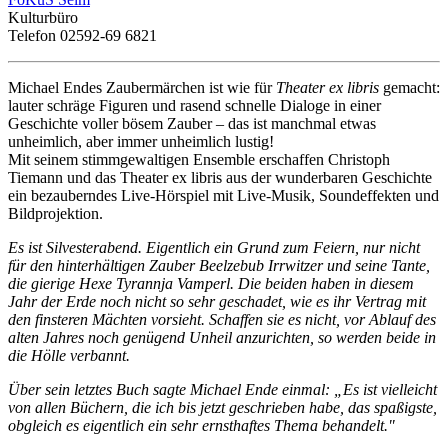
Kulturbüro
Telefon 02592-69 6821
Michael Endes Zaubermärchen ist wie für
Theater ex libris
gemacht:
lauter schräge Figuren und rasend schnelle Dialoge in einer
Geschichte voller bösem Zauber – das ist manchmal etwas
unheimlich, aber immer unheimlich lustig!
Mit seinem stimmgewaltigen Ensemble erschaffen Christoph
Tiemann und das Theater ex libris aus der wunderbaren Geschichte
ein bezauberndes Live-Hörspiel mit Live-Musik, Soundeffekten und
Bildprojektion.
Es ist Silvesterabend. Eigentlich ein Grund zum Feiern, nur nicht
für den hinterhältigen Zauber Beelzebub Irrwitzer und seine Tante,
die gierige Hexe Tyrannja Vamperl. Die beiden haben in diesem
Jahr der Erde noch nicht so sehr geschadet, wie es ihr Vertrag mit
den finsteren Mächten vorsieht. Schaffen sie es nicht, vor Ablauf des
alten Jahres noch genügend Unheil anzurichten, so werden beide in
die Hölle verbannt.
Über sein letztes Buch sagte Michael Ende einmal: „Es ist vielleicht
von allen Büchern, die ich bis jetzt geschrieben habe, das spaßigste,
obgleich es eigentlich ein sehr ernsthaftes Thema behandelt."