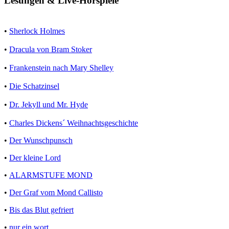
Lesungen & Live-Hörspiele
•
Sherlock Holmes
•
Dracula von Bram Stoker
•
Frankenstein nach Mary Shelley
•
Die Schatzinsel
•
Dr. Jekyll und Mr. Hyde
•
Charles Dickens´ Weihnachtsgeschichte
•
Der Wunschpunsch
•
Der kleine Lord
•
ALARMSTUFE MOND
•
Der Graf vom Mond Callisto
•
Bis das Blut gefriert
•
nur ein wort