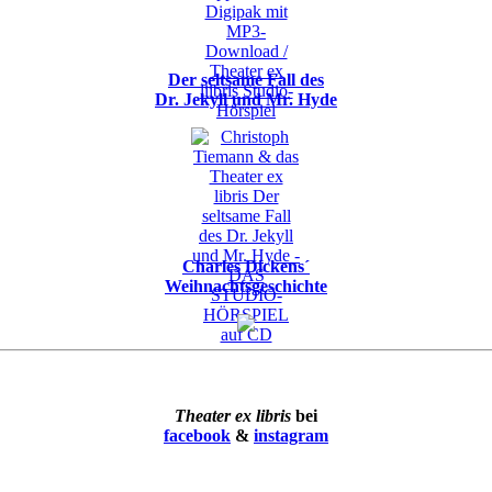
Der seltsame Fall des
Dr. Jekyll und Mr. Hyde
Charles Dickens´
Weihnachtsgeschichte
Theater ex libris
bei
facebook
&
instagram