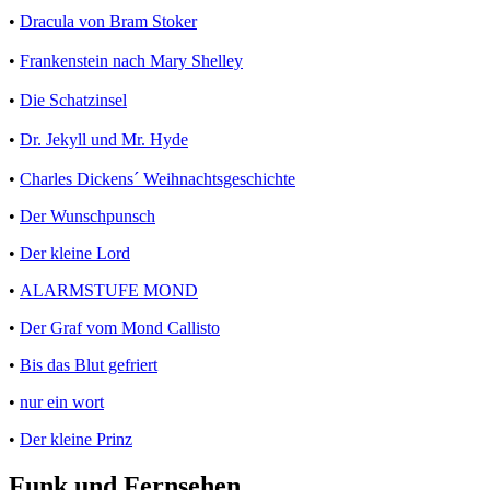
•
Dracula von Bram Stoker
•
Frankenstein nach Mary Shelley
•
Die Schatzinsel
•
Dr. Jekyll und Mr. Hyde
•
Charles Dickens´ Weihnachtsgeschichte
•
Der Wunschpunsch
•
Der kleine Lord
•
ALARMSTUFE MOND
•
Der Graf vom Mond Callisto
•
Bis das Blut gefriert
•
nur ein wort
•
Der kleine Prinz
Funk und Fernsehen