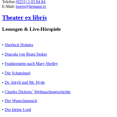
Telefon
(0251) 2 03 84 84
E-Mail:
buero@tiemann.tv
Theater ex libris
Lesungen & Live-Hörspiele
•
Sherlock Holmes
•
Dracula von Bram Stoker
•
Frankenstein nach Mary Shelley
•
Die Schatzinsel
•
Dr. Jekyll und Mr. Hyde
•
Charles Dickens´ Weihnachtsgeschichte
•
Der Wunschpunsch
•
Der kleine Lord