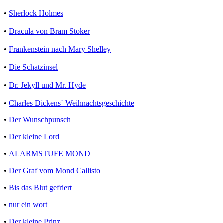
•
Sherlock Holmes
•
Dracula von Bram Stoker
•
Frankenstein nach Mary Shelley
•
Die Schatzinsel
•
Dr. Jekyll und Mr. Hyde
•
Charles Dickens´ Weihnachtsgeschichte
•
Der Wunschpunsch
•
Der kleine Lord
•
ALARMSTUFE MOND
•
Der Graf vom Mond Callisto
•
Bis das Blut gefriert
•
nur ein wort
•
Der kleine Prinz