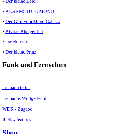
•
Der kleine Lord
•
ALARMSTUFE MOND
•
Der Graf vom Mond Callisto
•
Bis das Blut gefriert
•
nur ein wort
•
Der kleine Prinz
Funk und Fernsehen
Tiemann testet
Tiemanns Wortgeflecht
WDR - Zugabe
Radio-Features
Shop