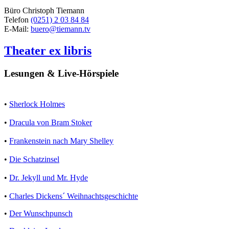
Büro Christoph Tiemann
Telefon
(0251) 2 03 84 84
E-Mail:
buero@tiemann.tv
Theater ex libris
Lesungen & Live-Hörspiele
•
Sherlock Holmes
•
Dracula von Bram Stoker
•
Frankenstein nach Mary Shelley
•
Die Schatzinsel
•
Dr. Jekyll und Mr. Hyde
•
Charles Dickens´ Weihnachtsgeschichte
•
Der Wunschpunsch