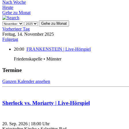
Nach Woche
Heute
Gehe zu Monat
Gehe zu Monat
Vorheriger Tag
Freitag, 14. November 2025
Folgetag
20:00
FRANKENSTEIN | Live-Hörspiel
Friedenskapelle • Münster
Termine
Ganzen Kalender ansehen
Sherlock vs. Moriarty | Live-Hörspiel
20. Sep. 2026
|
18:00
Uhr
Kniestedter Kirche • Salzgitter-Bad