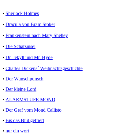
•
Sherlock Holmes
•
Dracula von Bram Stoker
•
Frankenstein nach Mary Shelley
•
Die Schatzinsel
•
Dr. Jekyll und Mr. Hyde
•
Charles Dickens´ Weihnachtsgeschichte
•
Der Wunschpunsch
•
Der kleine Lord
•
ALARMSTUFE MOND
•
Der Graf vom Mond Callisto
•
Bis das Blut gefriert
•
nur ein wort